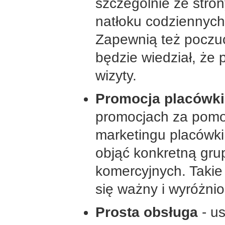
szczególnie ze stro
natłoku codziennyc
Zapewnią też poczu
będzie wiedział, że
wizyty.
Promocja placówki
promocjach za pomo
marketingu placówk
objąć konkretną gru
komercyjnych. Takie
się ważny i wyróżnio
Prosta obsługa
- u