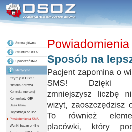
Powiadomieni
Strona główna
Struktura OSOZ
Sposób na leps
Społeczeństwo
Pacjent zapomina o wi
Medycyna
Czym jest OSOZ
SMS! Dzięki prz
Historia Zdrowia
zmniejszysz liczbę n
Kontrola Interakcji
Komunikaty GIF
wizyt, zaoszczędzisz c
Baza leków
Rejestracja on-line
To również eleme
Powiadomienia SMS
placówki, który po
Wyniki badań on-line