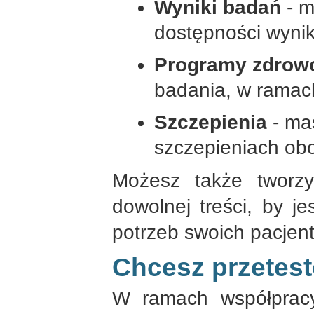
Wyniki badań
- m
dostępności wyni
Programy zdrow
badania, w ramach
Szczepienia
- ma
szczepieniach ob
Możesz także tworz
dowolnej treści, by j
potrzeb swoich pacjen
Chcesz przetes
W ramach współprac