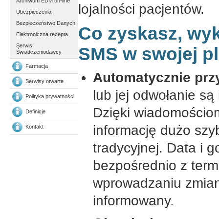
Archiwum EDM on-line
lojalności pacjentów.
Ubezpieczenia
Bezpieczeństwo Danych
Co zyskasz, wy
Elektroniczna recepta
Serwis
SMS w swojej p
Świadczeniodawcy
Farmacja
Automatycznie prz
Serwisy otwarte
lub jej odwołanie są
Polityka prywatności
Dzięki wiadomościo
Definicje
informację dużo szy
Kontakt
tradycyjnej. Data i 
bezpośrednio z termi
wprowadzaniu zmian,
informowany.