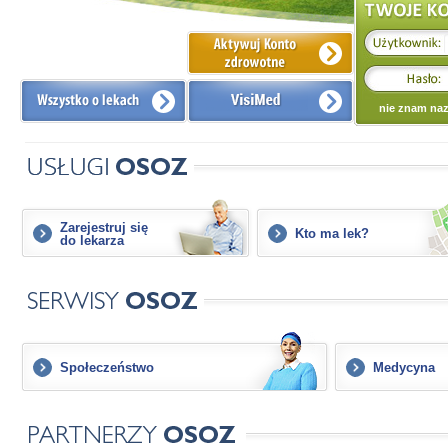
nie znam naz
Usługi
Zarejestruj się
Kto ma lek?
do lekarza
Serwisy
Społeczeństwo
Medycyna
Partnerzy