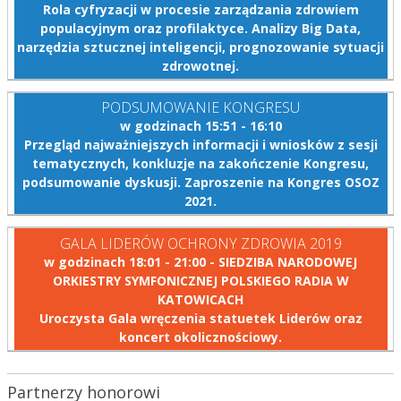
Rola cyfryzacji w procesie zarządzania zdrowiem
populacyjnym oraz profilaktyce. Analizy Big Data,
narzędzia sztucznej inteligencji, prognozowanie sytuacji
zdrowotnej.
PODSUMOWANIE KONGRESU
w godzinach 15:51 - 16:10
Przegląd najważniejszych informacji i wniosków z sesji
tematycznych, konkluzje na zakończenie Kongresu,
podsumowanie dyskusji. Zaproszenie na Kongres OSOZ
2021.
GALA LIDERÓW OCHRONY ZDROWIA 2019
w godzinach 18:01 - 21:00 - SIEDZIBA NARODOWEJ
ORKIESTRY SYMFONICZNEJ POLSKIEGO RADIA W
KATOWICACH
Uroczysta Gala wręczenia statuetek Liderów oraz
koncert okolicznościowy.
Partnerzy honorowi