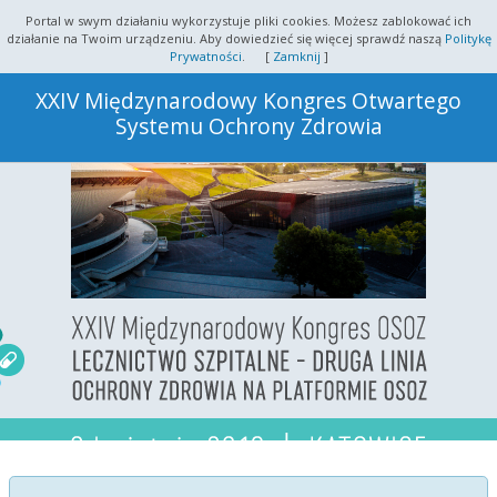
Portal w swym działaniu wykorzystuje pliki cookies. Możesz zablokować ich
działanie na Twoim urządzeniu.
Aby dowiedzieć się więcej sprawdź naszą
Politykę
Prywatności
. [
Zamknij
]
XXIV Międzynarodowy Kongres Otwartego
Systemu Ochrony Zdrowia
Konferencje
Informacje
Harmonogram
Partnerzy
Zdjęcia
Organizator