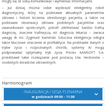
mogły się ze sobą komunikować i wymieniać informacjami.
– Już dzisiaj można sobie wyobrazić inteligentny robot
diagnostyczny, który na podstawie aktualnych parametrów
zdrowia i historii leczenia określonego pacjenta, a także na
podstawie obserwacji zdrowia podobnych pacjentów oraz
uwarunkowań społecznych, potrafi zdefiniować bardzo trafną
diagnozę, znacznie trafniejszą niż diagnoza lekarza – zwraca
uwagę dr inż. Zygmunt Kamiński. Sztuczna inteligencja odegra
także kluczowe znaczenie w profilaktyce. Na podstawie danych o
trybie życia i rozpoznanych chorób, systemy AI mogą
podpowiadać optymalny tryb życia. Prezes KAMSOFT S.A.
przedstawił takie rozwiązanie pod postacią tzw. Heckonów –
osobistych doradców zdrowotnych.
Harmonogram
INAUGURACJA I SESJA PLENARNA
w godzinach 09:00 - 11:00