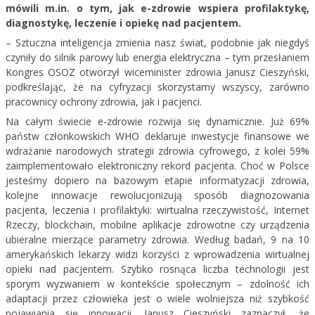
mówili m.in. o tym, jak e-zdrowie wspiera profilaktykę,
diagnostykę, leczenie i opiekę nad pacjentem.
– Sztuczna inteligencja zmienia nasz świat, podobnie jak niegdyś
czyniły do silnik parowy lub energia elektryczna – tym przesłaniem
Kongres OSOZ otworzył wiceminister zdrowia Janusz Cieszyński,
podkreślając, że na cyfryzacji skorzystamy wszyscy, zarówno
pracownicy ochrony zdrowia, jak i pacjenci.
Na całym świecie e-zdrowie rozwija się dynamicznie. Już 69%
państw członkowskich WHO deklaruje inwestycje finansowe we
wdrażanie narodowych strategii zdrowia cyfrowego, z kolei 59%
zaimplementowało elektroniczny rekord pacjenta. Choć w Polsce
jesteśmy dopiero na bazowym etapie informatyzacji zdrowia,
kolejne innowacje rewolucjonizują sposób diagnozowania
pacjenta, leczenia i profilaktyki: wirtualna rzeczywistość, Internet
Rzeczy, blockchain, mobilne aplikacje zdrowotne czy urządzenia
ubieralne mierzące parametry zdrowia. Według badań, 9 na 10
amerykańskich lekarzy widzi korzyści z wprowadzenia wirtualnej
opieki nad pacjentem. Szybko rosnąca liczba technologii jest
sporym wyzwaniem w kontekście społecznym – zdolność ich
adaptacji przez człowieka jest o wiele wolniejsza niż szybkość
pojawiania się innowacji. Janusz Cieszyński zaznaczył, że