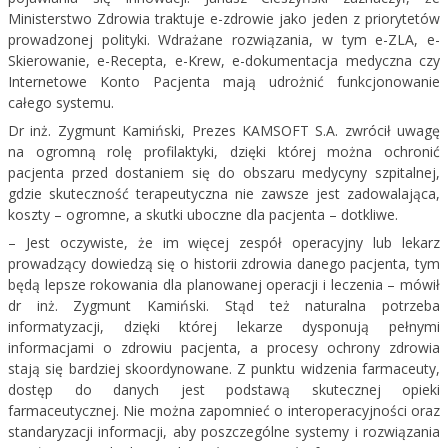
Ministerstwo Zdrowia traktuje e-zdrowie jako jeden z priorytetów
prowadzonej polityki. Wdrażane rozwiązania, w tym e-ZLA, e-
Skierowanie, e-Recepta, e-Krew, e-dokumentacja medyczna czy
Internetowe Konto Pacjenta mają udrożnić funkcjonowanie
całego systemu.
Dr inż. Zygmunt Kamiński, Prezes KAMSOFT S.A. zwrócił uwagę
na ogromną rolę profilaktyki, dzięki której można ochronić
pacjenta przed dostaniem się do obszaru medycyny szpitalnej,
gdzie skuteczność terapeutyczna nie zawsze jest zadowalająca,
koszty – ogromne, a skutki uboczne dla pacjenta – dotkliwe.
– Jest oczywiste, że im więcej zespół operacyjny lub lekarz
prowadzący dowiedzą się o historii zdrowia danego pacjenta, tym
będą lepsze rokowania dla planowanej operacji i leczenia – mówił
dr inż. Zygmunt Kamiński. Stąd też naturalna potrzeba
informatyzacji, dzięki której lekarze dysponują pełnymi
informacjami o zdrowiu pacjenta, a procesy ochrony zdrowia
stają się bardziej skoordynowane. Z punktu widzenia farmaceuty,
dostęp do danych jest podstawą skutecznej opieki
farmaceutycznej. Nie można zapomnieć o interoperacyjności oraz
standaryzacji informacji, aby poszczególne systemy i rozwiązania