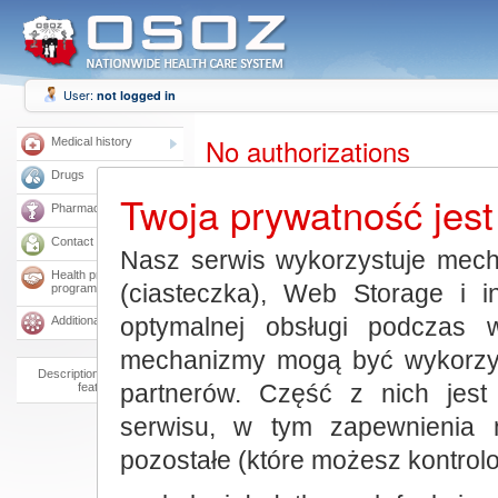
User:
not logged in
No authorizations
Medical history
Drugs
Twoja prywatność jest
You have no authorization to use all portal
Pharmacies
Contact a doctor
Nasz serwis wykorzystuje mech
Health protection
(ciasteczka), Web Storage i i
programs
optymalnej obsługi podczas 
Additional services
mechanizmy mogą być wykorzys
Description of available
partnerów. Część z nich jest
features
serwisu, w tym zapewnienia 
pozostałe (które możesz kontro