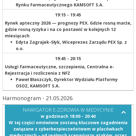
Rynku Farmaceutycznego KAMSOFT S.A.
19:15 - 19:45
Rynek apteczny 2026 — prognozy PEX. Gdzie rosną marże,
gdzie rosną ryzyka i na co postawić w kolejnych 12
miesiącach
Edyta Zagrajek-Słyk,
Wiceprezes Zarządu PEX Sp. z
o.o.
19:45 - 20:15
Usługi farmaceutyczne, szczepienia, Centralna e-
Rejestracja i rozliczenia z NFZ
Paweł Błaszczyk,
Dyrektor Wydziału Platformy
OSOZ, KAMSOFT S.A.
Harmonogram - 21.05.2026
NAWIGATOR E-ZDROWIA W MEDYCYNIE
w godzinach 18:00 - 20:40
W tej części omówione zostaną kluczowe zagadnienia
związane z cyberbezpieczeństwem w placówkach
medycznych – od realnych scenariuszy ataków, przez