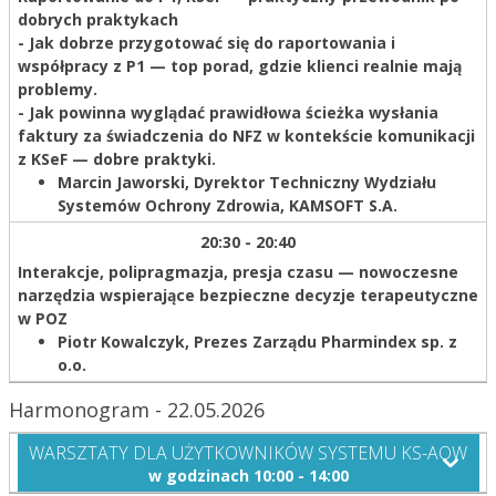
dobrych praktykach
- Jak dobrze przygotować się do raportowania i
współpracy z P1 — top porad, gdzie klienci realnie mają
problemy.
- Jak powinna wyglądać prawidłowa ścieżka wysłania
faktury za świadczenia do NFZ w kontekście komunikacji
z KSeF — dobre praktyki.
Marcin Jaworski,
Dyrektor Techniczny Wydziału
Systemów Ochrony Zdrowia, KAMSOFT S.A.
20:30 - 20:40
Interakcje, polipragmazja, presja czasu — nowoczesne
narzędzia wspierające bezpieczne decyzje terapeutyczne
w POZ
Piotr Kowalczyk,
Prezes Zarządu Pharmindex sp. z
o.o.
Harmonogram - 22.05.2026
WARSZTATY DLA UŻYTKOWNIKÓW SYSTEMU KS-AOW
w godzinach 10:00 - 14:00