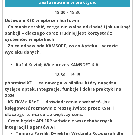
zastosowania w praktyce.
18:00 - 18:30
Ustawa o KSC w aptece i hurtowni
- Co musisz zrobić, czego nie wolno odkładać i jak uniknąć
sankcji – dlaczego coraz trudniej jest korzystać z
systemów w aptekach.
- Za co odpowiada KAMSOFT, za co Apteka – w razie
wycieku danych.
Rafał Kozioł,
Wiceprezes KAMSOFT S.A.
18:30 - 19:15
pharmind XF — co nowego w silniku, który napędza
tysiące aptek. Integracje, funkcje i dobre praktyki na
2026
- KS-FKW × KSeF — doświadczenia z wdrożeń. Jak
księgowość rozmawia z resztą świata przez KSeF i
dlaczego to ma coraz większy sens.
- Czym będzie API.ERP w świecie wszechobecnych
integracji i agentów AI.
Tomasz Pawlik,
Dyrektor Wydziału Rozwiązań dla