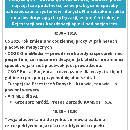
najczęstsze podatności, aż po praktyczne sposoby
zabezpieczania systemów i danych. Nie zabraknie także
tematów dotyczących cyfryzacji, w tym Centralnej e-
Rejestracji oraz koordynacji opieki nad pacjentem.
18:00 - 18:20
Co 2026 rok zmienia w codziennej pracy w gabinetach
placówek medycznych
- OSOZ OmniMedis — prawdziwa koordynacja opieki nad
pacjentem, zarządzanie i decyzje. Jak platforma zmienia
sposób, w jaki sieć placówek jest prowadzona.
- OSOZ Portal Pacjenta – rozwiązanie dla wszystkich, od
gabinetu po sporą przychodnię albo szpital.
- Europejska Przestrzeń Danych – kto wie, ten wie – a
powinni wszyscy.
- API.MED dla AI.
Grzegorz Mródź,
Prezes Zarządu KAMSOFT S.A.
18:20 - 18:30
Twoja placówka na tle rynku: co mówią badania
retrospektywne o jakości i efektywności opieki