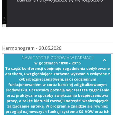
Harmonogram - 20.05.2026
NAWIGATOR E-ZDROWIA W FARMACJI
w godzinach 18:00 - 20:15
Ta część konferencji obejmuje zagadnienia dedykowane
aptekom, uwzględniające zarówno wyzwania związane z
cyberbezpieczeństwem, jak i codziennym
funkcjonowaniem w coraz bardziej zdigitalizowanym
środowisku. Uczestnicy poznają najczęstsze zagrożenia
oraz praktyczne sposoby zwiększania bezpieczeństwa
pracy, a także kierunki rozwoju narzędzi wspierających
zarządzanie apteką. W programie znajdzie się również
przegląd najnowszych funkcji systemu KS-AOW oraz ich