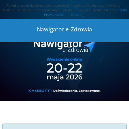
Portal w swym działaniu wykorzystuje pliki cookies. Możesz zablokować ich
działanie na Twoim urządzeniu.
Aby dowiedzieć się więcej sprawdź naszą
Politykę
Prywatności
. [
Zamknij
]
Nawigator e-Zdrowia
Konferencje
Informacje
Harmonogram