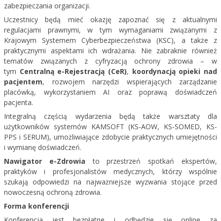
zabezpieczania organizacji.
Uczestnicy będą mieć okazję zapoznać się z aktualnymi
regulacjami prawnymi, w tym wymaganiami związanymi z
Krajowym Systemem Cyberbezpieczeństwa (KSC), a także z
praktycznymi aspektami ich wdrażania. Nie zabraknie również
tematów związanych z cyfryzacją ochrony zdrowia – w
tym
Centralną e-Rejestracją (CeR)
,
koordynacją opieki nad
pacjentem
, rozwojem narzędzi wspierających zarządzanie
placówką, wykorzystaniem AI oraz poprawą doświadczeń
pacjenta.
Integralną częścią wydarzenia będą także warsztaty dla
użytkowników systemów KAMSOFT (KS-AOW, KS-SOMED, KS-
PPS i SERUM), umożliwiające zdobycie praktycznych umiejętności
i wymianę doświadczeń.
Nawigator e-Zdrowia
to przestrzeń spotkań ekspertów,
praktyków i profesjonalistów medycznych, którzy wspólnie
szukają odpowiedzi na najważniejsze wyzwania stojące przed
nowoczesną ochroną zdrowia.
Forma konferencji
Konferencja jest bezpłatne i odbędzie się online za