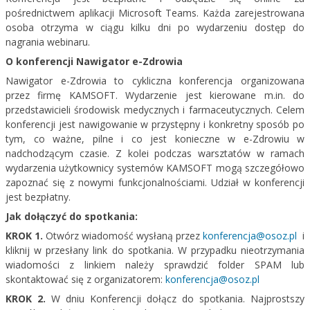
pośrednictwem aplikacji Microsoft Teams. Każda zarejestrowana
osoba otrzyma w ciągu kilku dni po wydarzeniu dostęp do
nagrania webinaru.
O konferencji Nawigator e-Zdrowia
Nawigator e-Zdrowia to cykliczna konferencja organizowana
przez firmę KAMSOFT. Wydarzenie jest kierowane m.in. do
przedstawicieli środowisk medycznych i farmaceutycznych. Celem
konferencji jest nawigowanie w przystępny i konkretny sposób po
tym, co ważne, pilne i co jest konieczne w e-Zdrowiu w
nadchodzącym czasie. Z kolei podczas warsztatów w ramach
wydarzenia użytkownicy systemów KAMSOFT mogą szczegółowo
zapoznać się z nowymi funkcjonalnościami. Udział w konferencji
jest bezpłatny.
Jak dołączyć do spotkania:
KROK 1.
Otwórz wiadomość wysłaną przez
konferencja@osoz.pl
i
kliknij w przesłany link do spotkania. W przypadku nieotrzymania
wiadomości z linkiem należy sprawdzić folder SPAM lub
skontaktować się z organizatorem:
konferencja@osoz.pl
KROK 2.
W dniu Konferencji dołącz do spotkania. Najprostszy